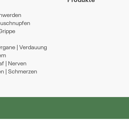
hwerden
Heuschnupfen
 Grippe
 Organe | Verdauung
em
af | Nerven
en | Schmerzen