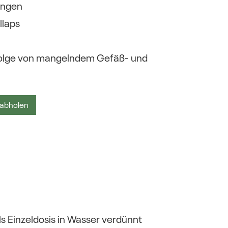
ungen
llaps
folge von mangelndem Gefäß- und
 abholen
ls Einzeldosis in Wasser verdünnt