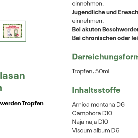
einnehmen.
Jugendliche und Erwac
einnehmen.
Bei akuten Beschwerde
Bei chronischen oder l
Darreichungsfor
Tropfen, 50ml
lasan
n
Inhaltsstoffe
hwerden Tropfen
Arnica montana D6
Camphora D10
Naja naja D10
Viscum album D6