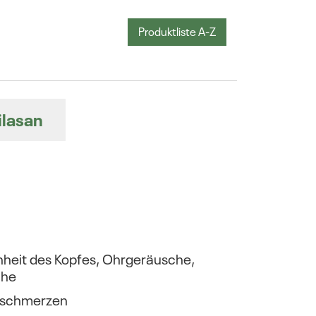
Produktliste A-Z
ilasan
eit des Kopfes, Ohrgeräusche,
che
pfschmerzen