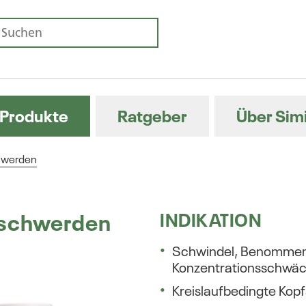
Produkte
Ratgeber
Über Sim
chwerden
eschwerden
INDIKATION
Schwindel, Benommenh
Konzentrationsschwä
Kreislaufbedingte Ko