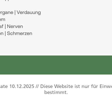
 Organe | Verdauung
em
af | Nerven
en | Schmerzen
date 10.12.2025 // Diese Website ist nur für E
bestimmt.