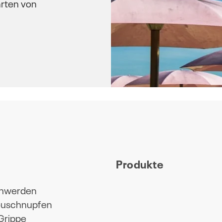
rten von
Produkte
hwerden
Heuschnupfen
 Grippe