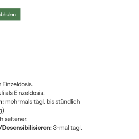
 abholen
s Einzeldosis.
li als Einzeldosis.
n:
mehrmals tägl. bis stündlich
g).
h seltener.
Desensibilisieren:
3-mal tägl.