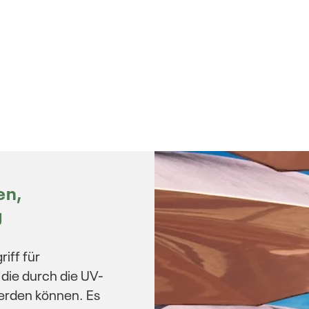
en,
g
iff für
die durch die UV-
erden können. Es