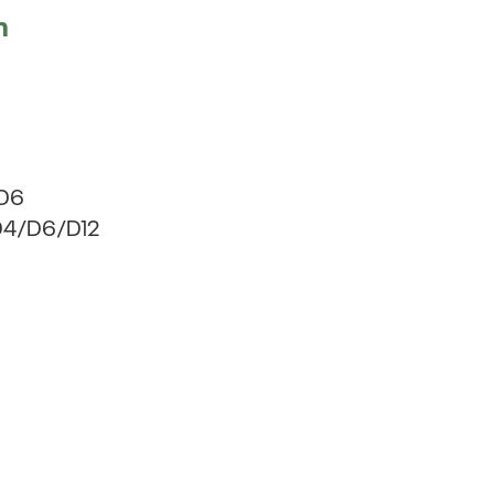
m
 D6
D4/D6/D12