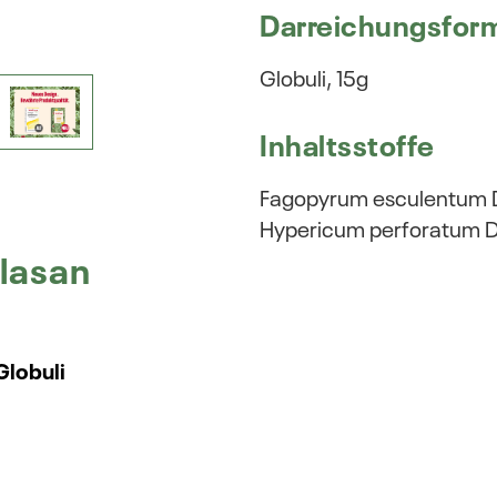
Darreichungsfor
Globuli, 15g
Inhaltsstoffe
Fagopyrum esculentum
Hypericum perforatum 
lasan
Globuli