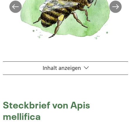
Inhalt anzeigen
Naturwissenschaftlicher Steckbrief
Wirkstoff
Homöopathisches Arzneimittelbild
Steckbrief von Apis
mellifica
Häufig gestellte Fragen
Ratgeber