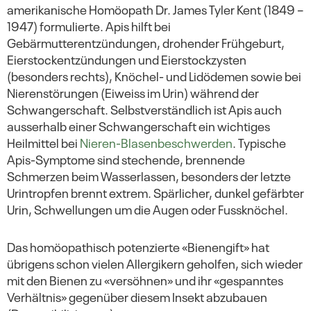
amerikanische Homöopath Dr. James Tyler Kent (1849 –
1947) formulierte. Apis hilft bei
Gebärmutterentzündungen, drohender Frühgeburt,
Eierstockentzündungen und Eierstockzysten
(besonders rechts), Knöchel- und Lidödemen sowie bei
Nierenstörungen (Eiweiss im Urin) während der
Schwangerschaft. Selbstverständlich ist Apis auch
ausserhalb einer Schwangerschaft ein wichtiges
Heilmittel bei
Nieren-Blasenbeschwerden
. Typische
Apis-Symptome sind stechende, brennende
Schmerzen beim Wasserlassen, besonders der letzte
Urintropfen brennt extrem. Spärlicher, dunkel gefärbter
Urin, Schwellungen um die Augen oder Fussknöchel.
Das homöopathisch potenzierte «Bienengift» hat
übrigens schon vielen Allergikern geholfen, sich wieder
mit den Bienen zu «versöhnen» und ihr «gespanntes
Verhältnis» gegenüber diesem Insekt abzubauen