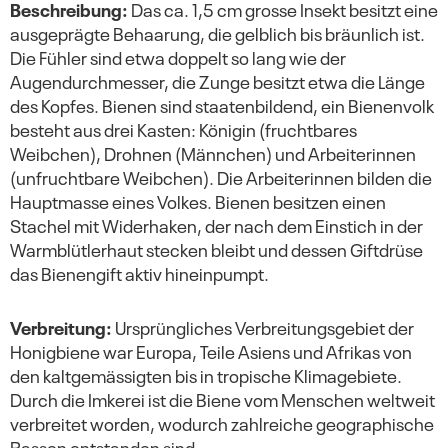
Beschreibung:
Das ca. 1,5 cm grosse Insekt besitzt eine
ausgeprägte Behaarung, die gelblich bis bräunlich ist.
Quellen
Die Fühler sind etwa doppelt so lang wie der
Augendurchmesser, die Zunge besitzt etwa die Länge
des Kopfes. Bienen sind staatenbildend, ein Bienenvolk
besteht aus drei Kasten: Königin (fruchtbares
Weibchen), Drohnen (Männchen) und Arbeiterinnen
(unfruchtbare Weibchen). Die Arbeiterinnen bilden die
Hauptmasse eines Volkes. Bienen besitzen einen
Stachel mit Widerhaken, der nach dem Einstich in der
Warmblütlerhaut stecken bleibt und dessen Giftdrüse
das Bienengift aktiv hineinpumpt.
Verbreitung:
Ursprüngliches Verbreitungsgebiet der
Honigbiene war Europa, Teile Asiens und Afrikas von
den kaltgemässigten bis in tropische Klimagebiete.
Durch die Imkerei ist die Biene vom Menschen weltweit
verbreitet worden, wodurch zahlreiche geographische
Rassen entstanden sind.