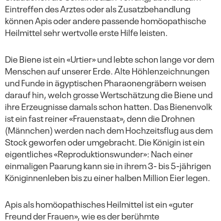
Eintreffen des Arztes oder als Zusatzbehandlung
können Apis oder andere passende homöopathische
Heilmittel sehr wertvolle erste Hilfe leisten.
Die Biene ist ein «Urtier» und lebte schon lange vor dem
Menschen auf unserer Erde. Alte Höhlenzeichnungen
und Funde in ägyptischen Pharaonengräbern weisen
darauf hin, welch grosse Wertschätzung die Biene und
ihre Erzeugnisse damals schon hatten. Das Bienenvolk
ist ein fast reiner «Frauenstaat», denn die Drohnen
(Männchen) werden nach dem Hochzeitsflug aus dem
Stock geworfen oder umgebracht. Die Königin ist ein
eigentliches «Reproduktionswunder»: Nach einer
einmaligen Paarung kann sie in ihrem 3- bis 5-jährigen
Königinnenleben bis zu einer halben Million Eier legen.
Apis als homöopathisches Heilmittel ist ein «guter
Freund der Frauen», wie es der berühmte