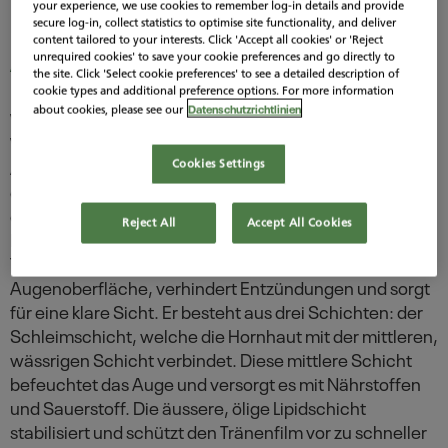
Rund ums Thema trockene
your experience, we use cookies to remember log-in details and provide
Trockene Augenlider
secure log-in, collect statistics to optimise site functionality, and deliver
content tailored to your interests. Click 'Accept all cookies' or 'Reject
Augen
unrequired cookies' to save your cookie preferences and go directly to
Produkte
the site. Click 'Select cookie preferences' to see a detailed description of
cookie types and additional preference options. For more information
Datenschutzrichtlinien
about cookies, please see our
Wie kommt es, dass die Augen zu trocken sind?
Wissenschaftliche Erkenntnisse zeigen, dass trockene
Augen in fast 80% der Fälle durch erhöhte Verdunstung
Cookies Settings
entstehen. Die erhöhte Verdunstung wiederum wird
durch einen defekten Lipidschutzfilm verursacht. Der
Reject All
Accept All Cookies
Lipidschutzfilm ist Teil eines gesunden, stabilen
Tränenfilms. Unser Tränenfilm reinigt und schützt die
Augenoberfläche, verhindert Entzündungen und sorgt
für eine klare Sicht. Er besteht aus drei Schichten: der
Schleimschicht, welche die Hornhaut mit der mittleren,
wässrigen Schicht verbindet. Diese mittlere Schicht
befeuchtet das Auge und versorgt es mit Nährstoffen
und Sauerstoff. Die äussere, ölige Lipidschicht
stabilisiert und schützt den Tränenfilm vor zu schneller