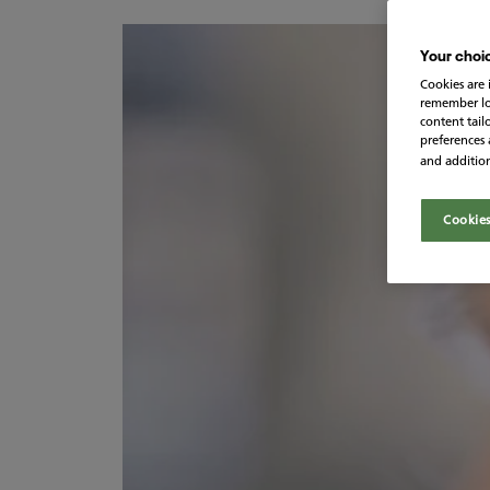
Your choic
Cookies are 
remember log-
content tail
preferences a
and addition
Cookies