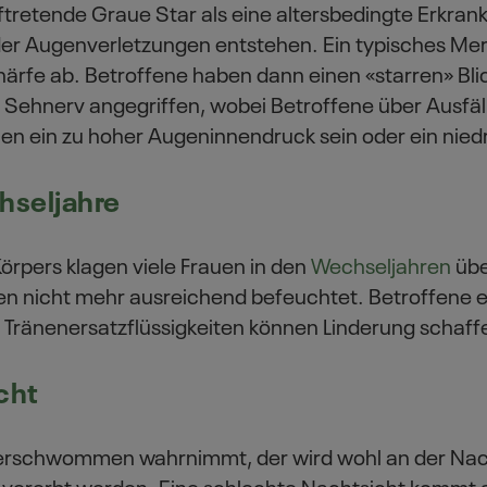
ftretende Graue Star als eine altersbedingte Erkra
er Augenverletzungen entstehen. Ein typisches Mer
ärfe ab. Betroffene haben dann einen «starren» Bl
Sehnerv angegriffen, wobei Betroffene über Ausfäl
 ein zu hoher Augeninnendruck sein oder ein niedr
hseljahre
örpers klagen viele Frauen in den
Wechseljahren
übe
en nicht mehr ausreichend befeuchtet. Betroffene 
 Tränenersatzflüssigkeiten können Linderung schaff
cht
erschwommen wahrnimmt, der wird wohl an der Nacht
n vererbt werden. Eine schlechte Nachtsicht kommt