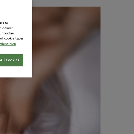
ies to
d deliver
our cookie
 of cookie types
richtlinien
All Cookies