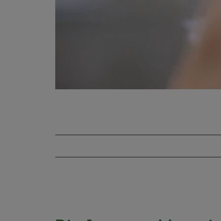
Die Augenprobleme im Alter
So erkennen Sie altersbedingte Augenbe
Netzhauterkrankungen