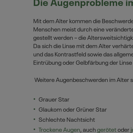
Die Augenprobleme im
Das kann man zur Vorbeugung tun
Produkte
Mit dem Alter kommen die Beschwerden
Menschen meist durch eine verändert
Autor
gestellt werden – die Altersweitsichtigk
Da sich die Linse mit dem Alter verhär
und das Kontrastfeld sowie das allgeme
Eintrübung oder Gelbfärbung der Lins
Weitere Augenbeschwerden im Alter s
Grauer Star
Glaukom oder Grüner Star
Schlechte Nachtsicht
Trockene Augen
, auch
gerötet
oder