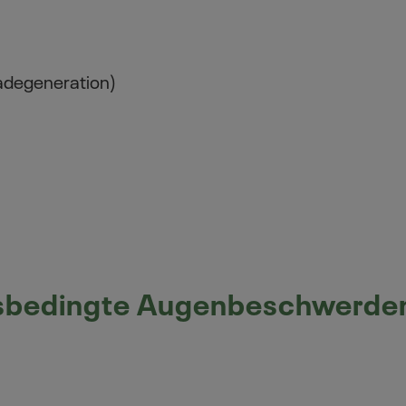
adegeneration)
ersbedingte Augenbeschwerde