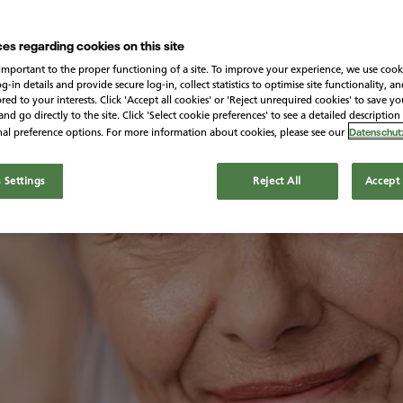
es regarding cookies on this site
important to the proper functioning of a site. To improve your experience, we use cook
in details and provide secure log-in, collect statistics to optimise site functionality, an
ored to your interests. Click 'Accept all cookies' or 'Reject unrequired cookies' to save y
nd go directly to the site. Click 'Select cookie preferences' to see a detailed description
Datenschutz
al preference options. For more information about cookies, please see our
 Settings
Reject All
Accept 