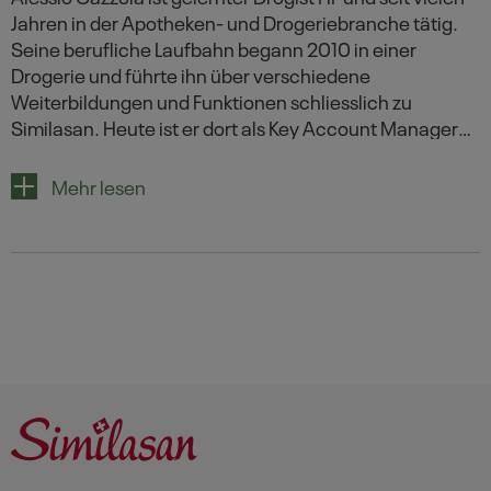
Jahren in der Apotheken- und Drogeriebranche tätig.
Seine berufliche Laufbahn begann 2010 in einer
Drogerie und führte ihn über verschiedene
Weiterbildungen und Funktionen schliesslich zu
Similasan. Heute ist er dort als Key Account Manager
tätig. Seinen Ausgleich findet er in den Bergen, sei es
beim Wandern oder Skifahren, sowie auf dem
Mehr lesen
Padelplatz. Als Vater einer kleinen Tochter geniesst er
zudem die Zeit mit seiner Familie.