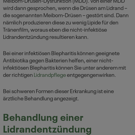
Meibom-Drüsen-Dysfunktion (MDD). Von einer MDD
wird dann gesprochen, wenn die Drüsen am Lidrand –
die sogenannten Meibom-Drüsen – gestört sind. Dann
nämlich produzieren diese zu wenig Lipide für den
Tränenfilm, woraus eben die nicht-infektiöse
Lidrandentzündung resultieren kann.
Bei einer infektiösen Blepharitis können geeignete
Antibiotika gegen Bakterien helfen, einer nicht-
infektiösen Blepharitis können Sie unter anderem mit
der richtigen
Lidrandpflege
entgegengenwirken.
Bei schweren Formen dieser Erkrankung ist eine
ärztliche Behandlung angezeigt.
Behandlung einer
Lidrandentzündung