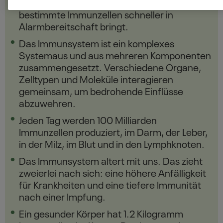
gezeigt, dass der Scharfstoff Gingerol
bestimmte Immunzellen schneller in
Alarmbereitschaft bringt.
Das Immunsystem ist ein komplexes
Systemaus und aus mehreren Komponenten
zusammengesetzt. Verschiedene Organe,
Zelltypen und Moleküle interagieren
gemeinsam, um bedrohende Einflüsse
abzuwehren.
Jeden Tag werden 100 Milliarden
Immunzellen produziert, im Darm, der Leber,
in der Milz, im Blut und in den Lymphknoten.
Das Immunsystem altert mit uns. Das zieht
zweierlei nach sich: eine höhere Anfälligkeit
für Krankheiten und eine tiefere Immunität
nach einer Impfung.
Ein gesunder Körper hat 1.2 Kilogramm