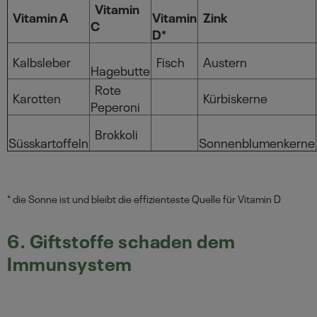
Vitamin
Vitamin A
Vitamin
Zink
C
D*
Kalbsleber
Fisch
Austern
Hagebutte
Rote
Karotten
Kürbiskerne
Peperoni
Brokkoli
Süsskartoffeln
Sonnenblumenkerne
* die Sonne ist und bleibt die effizienteste Quelle für Vitamin D
6. Giftstoffe schaden dem
Immunsystem