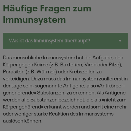
7 Tipps zur natürlichen Stärkung des Immunsystems
Häufige Fragen zum
Immunsystem
Produkte
Autorin
Was ist das Immunsystem überhaupt?
Quellen
Das menschliche Immunsystem hat die Aufgabe, den
Körper gegen Keime (z.B. Bakterien, Viren oder Pilze),
Parasiten (z.B. Würmer) oder Krebszellen zu
verteidigen. Dazu muss das Immunsystem zuallererst in
der Lage sein, sogenannte Antigene, also «Antikörper-
generierende» Substanzen, zu erkennen. Als Antigene
werden alle Substanzen bezeichnet, die als «nicht zum
Körper gehörend» erkannt werden und somit eine mehr
oder weniger starke Reaktion des Immunsystems
auslösen können.