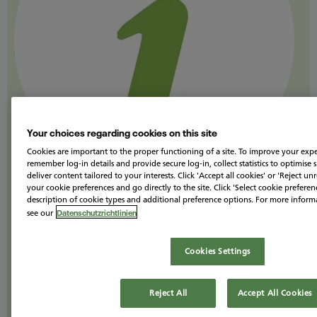
Your choices regarding cookies on this site
Cookies are important to the proper functioning of a site. To improve your expe
remember log-in details and provide secure log-in, collect statistics to optimise s
deliver content tailored to your interests. Click 'Accept all cookies' or 'Reject un
your cookie preferences and go directly to the site. Click 'Select cookie preferenc
description of cookie types and additional preference options. For more inform
Datenschutzrichtlinien
see our
Wissenswertes zum
Immunsystem:
Cookies Settings
Ingwer kann die Abwehrkräfte ankurbeln:
Reject All
Accept All Cookies
Laborversuche der
Leibniz-LSB@TUM
haben