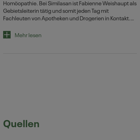
Homöopathie. Bei Similasan ist Fabienne Weishaupt als
Gebietsleiterin tätig und somit jeden Tag mit
Fachleuten von Apotheken und Drogerien in Kontakt.
Ihre Freizeit verbringt Sie gerne im Fitnessstudio oder
draussen. Zudem engagiert sie sich als Mentorin für
Mehr lesen
Jugendliche, die auf Lehrstellensuche sind.
Quellen