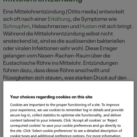
Eine Mittelohrentzündung (Otitis media) entwickelt
sich oft nach einer
Erkältung
, die Symptome wie
Schnupfen
, Halsschmerzen und
Husten
mit sich bringt.
Während die Mittelohrentzündung selbst nicht
ansteckend ist, sind es die auslösenden bakteriellen
oder viralen Infektionen sehr wohl. Diese Erreger
gelangen vom Nasen-Rachen-Raum über die
Eustachische Röhre ins Mittelohr. Entzündungen
führen dazu, dass diese Röhre anschwillt und
Flüssigkeiten sich stauen, was starken Druck auf den
Ohren und starke Ohrenschmerzen verursacht.
Your choices regarding cookies on this site
Besonders bei Kindern unter drei Jahren, deren
Cookies are important to the proper functioning of a site. To improve
Eustachische Röhre kürzer ist, tritt dies häufig auf, oft
your experience, we use cookies to remember log-in details and provide
begleitet von Fieber. Auch Erwachsene können eine
secure log-in, collect statistics to optimise site functionality, and deliver
content tailored to your interests. Click 'Accept all cookies' or 'Reject
Mittelohrentzündung erleiden, meist nach einer
unrequired cookies' to save your cookie preferences and go directly to
starken Erkältung.
the site. Click 'Select cookie preferences' to see a detailed description of
cookie types and additional preference options. For more information