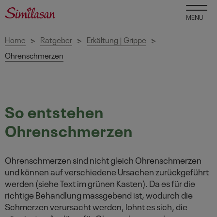
MENU
Home
Ratgeber
Erkältung | Grippe
>
>
>
Ohrenschmerzen
So entstehen
Ohrenschmerzen
Ohrenschmerzen sind nicht gleich Ohrenschmerzen
und können auf verschiedene Ursachen zurückgeführt
werden (siehe Text im grünen Kasten). Da es für die
richtige Behandlung massgebend ist, wodurch die
Schmerzen verursacht werden, lohnt es sich, die