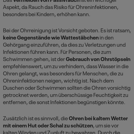
Aspekt, da Rauch das Risiko für Ohreninfektionen,
besonders bei Kindern, erhöhen kann.
Bei der Ohrreinigung ist Vorsicht geboten. Es ist ratsam,
keine Gegenstände wie Wattestäbchen
in den
Gehörgang einzuführen, da dies zu Verletzungen und
Infektionen führen kann. Für Personen, die zum
Schwimmen gehen, ist der
Gebrauch von Ohrstöpseln
empfehlenswert, um zu verhindern, dass Wasser in die
Ohren gelangt, was besonders für Menschen, die zu
Ohreninfektionen neigen, wichtig ist. Nach dem
Duschen oder Schwimmen sollten die Ohren vorsichtig
getrocknet werden, um überschüssige Feuchtigkeit zu
entfernen, die sonst Infektionen begünstigen könnte.
Zusätzlich ist es sinnvoll, die
Ohren bei kaltem Wetter
mit einem Hut oder Schal zu schützen
, um sie vor
kalten Winden und Zugluft zu bewahren. Durch die