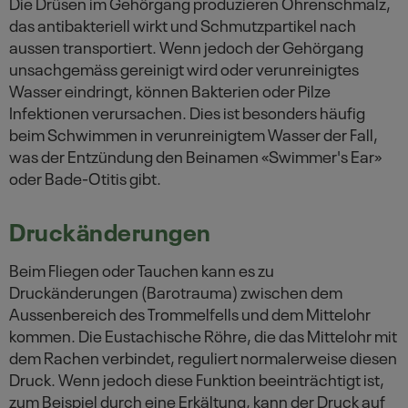
Die Drüsen im Gehörgang produzieren Ohrenschmalz,
das antibakteriell wirkt und Schmutzpartikel nach
aussen transportiert. Wenn jedoch der Gehörgang
unsachgemäss gereinigt wird oder verunreinigtes
Wasser eindringt, können Bakterien oder Pilze
Infektionen verursachen. Dies ist besonders häufig
beim Schwimmen in verunreinigtem Wasser der Fall,
was der Entzündung den Beinamen «Swimmer's Ear»
oder Bade-Otitis gibt.
Druckänderungen
Beim Fliegen oder Tauchen kann es zu
Druckänderungen (Barotrauma) zwischen dem
Aussenbereich des Trommelfells und dem Mittelohr
kommen. Die Eustachische Röhre, die das Mittelohr mit
dem Rachen verbindet, reguliert normalerweise diesen
Druck. Wenn jedoch diese Funktion beeinträchtigt ist,
zum Beispiel durch eine Erkältung, kann der Druck auf