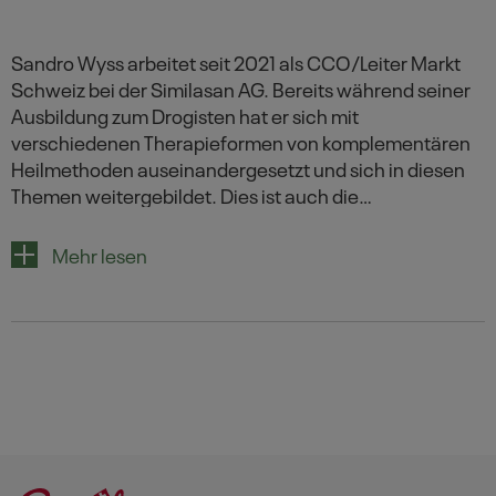
Sandro Wyss arbeitet seit 2021 als CCO/Leiter Markt
Schweiz bei der Similasan AG. Bereits während seiner
Ausbildung zum Drogisten hat er sich mit
verschiedenen Therapieformen von komplementären
Heilmethoden auseinandergesetzt und sich in diesen
Themen weitergebildet. Dies ist auch die
Hauptmotiviation für sein Engagement im Vorstand
beim SVKH (Schweizerischer Verband komplementäre
Mehr lesen
Heilmittel). Seine Freizeit verbringt er am liebsten mit
seiner Familie in der Natur oder leidenschaftlich in der
Küche.