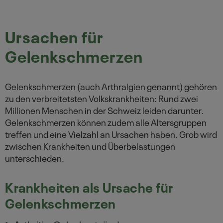
Symptome bei Gelenkbeschwerden
Ursachen für
Gelenkschmerzen in den Wechseljahren
Gelenkschmerzen
Häufig gestellte Fragen
Gelenkschmerzen (auch Arthralgien genannt) gehören
Nützliche Hinweise zu Gelenkschmerzen
zu den verbreitetsten Volkskrankheiten: Rund zwei
Millionen Menschen in der Schweiz leiden darunter.
Produkte
Gelenkschmerzen können zudem alle Altersgruppen
treffen und eine Vielzahl an Ursachen haben. Grob wird
Autor
zwischen Krankheiten und Überbelastungen
unterschieden.
Krankheiten als Ursache für
Gelenkschmerzen