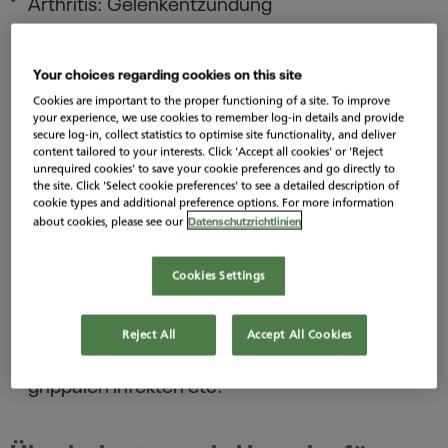
Arthritis: Gelenkentzündung
Borreliose: bakterielle Entzündung durch einen
Zeckenbiss
Your choices regarding cookies on this site
Rheumatische Erkrankungen wie Morbus
Cookies are important to the proper functioning of a site. To improve
Bechterew
your experience, we use cookies to remember log-in details and provide
secure log-in, collect statistics to optimise site functionality, and deliver
Gicht
content tailored to your interests. Click 'Accept all cookies' or 'Reject
unrequired cookies' to save your cookie preferences and go directly to
Sklerose
the site. Click 'Select cookie preferences' to see a detailed description of
cookie types and additional preference options. For more information
Psoriasis-Arthritis: Gelenkentzündung bei
Datenschutzrichtlinien
about cookies, please see our
Schuppenflechte
Verschiedene Entzündungen, darunter
Cookies Settings
Gefäss-, Wirbel-, Schleimbeutel- oder
Darmentzündungen
Reject All
Accept All Cookies
Gelenkschmerzen: nach/bei Infektionen,
grippalen Infekten etc.