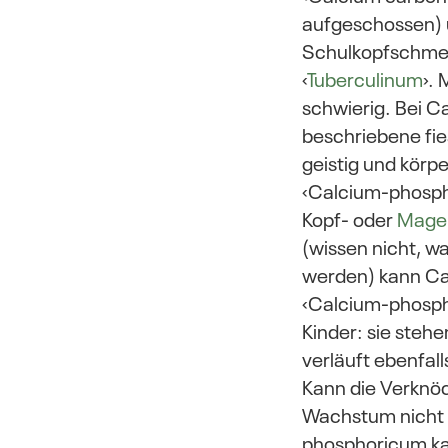
aufgeschossen) un
Schulkopfschmer
‹
Tuberculinum
›.
schwierig. Bei C
beschriebene fi
geistig und körpe
‹Calcium-phosph
Kopf- oder
Mage
(wissen nicht, w
werden) kann C
‹Calcium-phospho
Kinder: sie steh
verläuft ebenfal
Kann die Verknö
Wachstum nicht S
phosphoricum kan