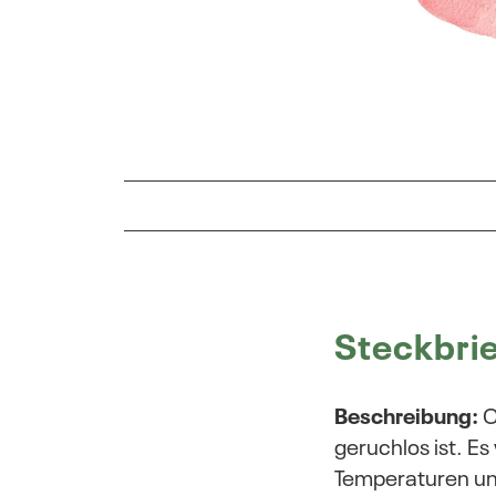
Naturwissenschaftlicher Steckbrief
Wirkstoff
Homöopathisches Arzneimittelbild
Steckbri
Quellen
Beschreibung:
C
geruchlos ist. E
Temperaturen unt