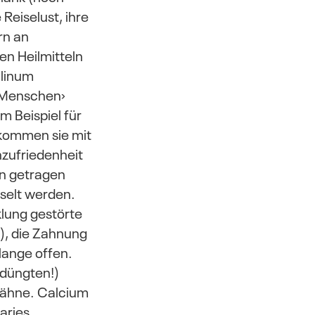
Reiselust, ihre
rn an
en Heilmitteln
ulinum
-Menschen›
m Beispiel für
 kommen sie mit
zufriedenheit
en getragen
elt werden.
klung gestörte
), die Zahnung
lange offen.
rdüngten!)
 Zähne. Calcium
aries,