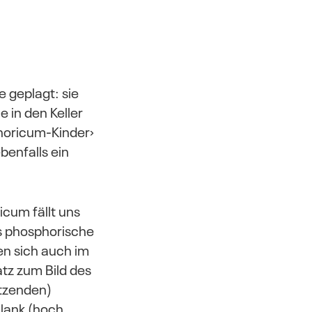
geplagt: sie
e in den Keller
horicum-Kinder›
benfalls ein
cum fällt uns
as phosphorische
en sich auch im
tz zum Bild des
itzenden)
lank (hoch