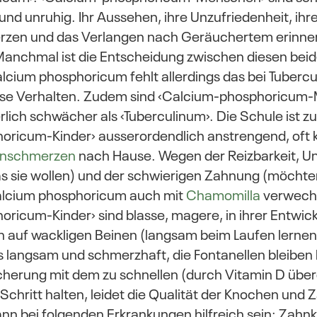
d unruhig. Ihr Aussehen, ihre Unzufriedenheit, ihre 
zen und das Verlangen nach Geräuchertem erinne
 Manchmal ist die Entscheidung zwischen diesen beid
alcium phosphoricum fehlt allerdings das bei Tuberc
ese Verhalten. Zudem sind ‹Calcium-phosphoricum
rlich schwächer als ‹Tuberculinum›. Die Schule ist zu
oricum-Kinder› ausserordendlich anstrengend, oft
nschmerzen
nach Hause. Wegen der Reizbarkeit, Un
as sie wollen) und der schwierigen Zahnung (möcht
alcium phosphoricum auch mit
Chamomilla
verwechs
ricum-Kinder› sind blasse, magere, in ihrer Entwic
en auf wackligen Beinen (langsam beim Laufen lernen
ls langsam und schmerzhaft, die Fontanellen bleiben 
cherung mit dem zu schnellen (durch Vitamin D übe
chritt halten, leidet die Qualität der Knochen und
n bei folgenden Erkrankungen hilfreich sein: Zahnk