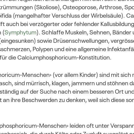
krümmungen (Skoliose), Osteoporose, Arthrose, Sp
bifida (mangelhafter Verschluss der Wirbelsäule). C
ft auch bei verzögerter oder fehlender Kallusbildun
 (
Symphytum
). Schlaffe Muskeln, Sehnen, Bänder 
 (eingesunken) sowie Drüsenschwellungen, vergröss
schmerzen, Polypen und eine allgemeine Infektanfäll
für die Calciumphosphoricum-Konstitution.
ricum-Menschen› (vor allem Kinder) sind mit sich n
rasch, sind mürrisch, klagen, jammern und stöhnen 
d ständig auf der Suche nach einem besseren Ort un
t an ihre Beschwerden zu denken, weil sich diese so
-phosphoricum-Menschen› leiden oft unter Verspa
kenbereich, die durch Kälte oder Zugluft ausgelöst o