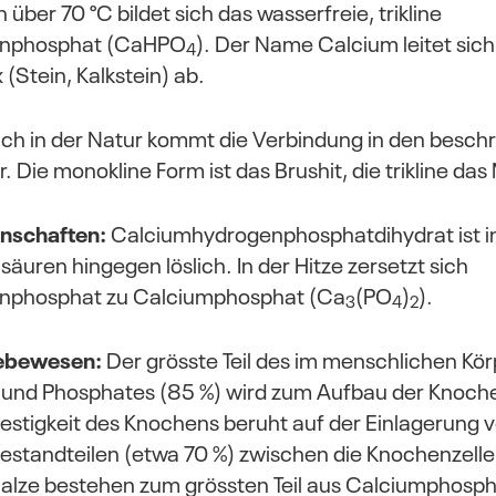
über 70 °C bildet sich das wasserfreie, trikline
enphosphat (CaHPO
). Der Name Calcium leitet sic
4
 (Stein, Kalkstein) ab.
ch in der Natur kommt die Verbindung in den besch
r. Die monokline Form ist das Brushit, die trikline das
nschaften:
Calciumhydrogenphosphatdihydrat ist i
alsäuren hingegen löslich. In der Hitze zersetzt sich
nphosphat zu Calciumphosphat (Ca
(PO
)
).
3
4
2
Lebewesen:
Der grösste Teil des im menschlichen Kö
 und Phosphates (85 %) wird zum Aufbau der Knoch
estigkeit des Knochens beruht auf der Einlagerung 
standteilen (etwa 70 %) zwischen die Knochenzelle
alze bestehen zum grössten Teil aus Calciumphosph