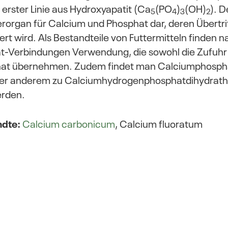
 erster Linie aus Hydroxyapatit (Ca
(PO
)
(OH)
). D
5
4
3
2
rorgan für Calcium und Phosphat dar, deren Übertrit
t wird. Als Bestandteile von Futtermitteln finden n
-Verbindungen Verwendung, die sowohl die Zufuhr 
at übernehmen. Zudem findet man Calciumphospha
ter anderem zu Calciumhydrogenphosphatdihydrat
rden.
ndte:
Calcium carbonicum
, Calcium fluoratum