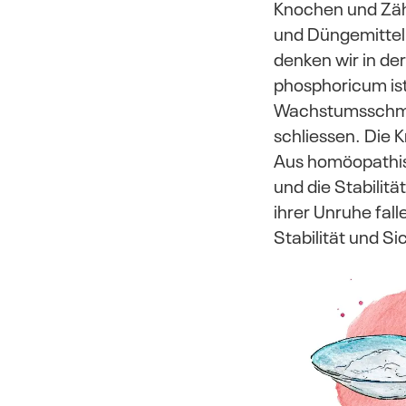
Knochen und Zäh
und Düngemittel
denken wir in d
phosphoricum ist
Wachstumsschmer
schliessen. Die 
Aus homöopathisc
und die Stabilitä
ihrer Unruhe fal
Stabilität und S