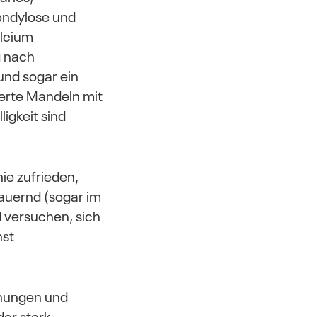
ondylose und
alcium
g nach
und sogar ein
erte Mandeln mit
igkeit sind
ie zufrieden,
dauernd (sogar im
d versuchen, sich
nst
nnungen und
der stark