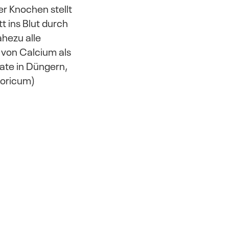
er Knochen stellt
t ins Blut durch
ahezu alle
von Calcium als
te in Düngern,
horicum)