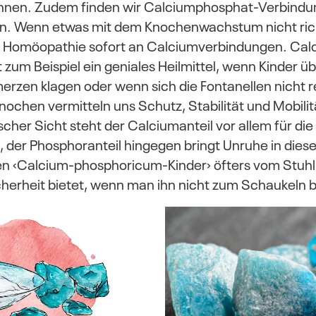
nen. Zudem finden wir Calciumphosphat-Verbindun
n. Wenn etwas mit dem Knochenwachstum nicht richt
er Homöopathie sofort an Calciumverbindungen. Cal
 zum Beispiel ein geniales Heilmittel, wenn Kinder ü
zen klagen oder wenn sich die Fontanellen nicht re
Knochen vermitteln uns Schutz, Stabilität und Mobilit
her Sicht steht der Calciumanteil vor allem für di
t, der Phosphoranteil hingegen bringt Unruhe in dies
len ‹Calcium-phosphoricum-Kinder› öfters vom Stuhl,
icherheit bietet, wenn man ihn nicht zum Schaukeln 