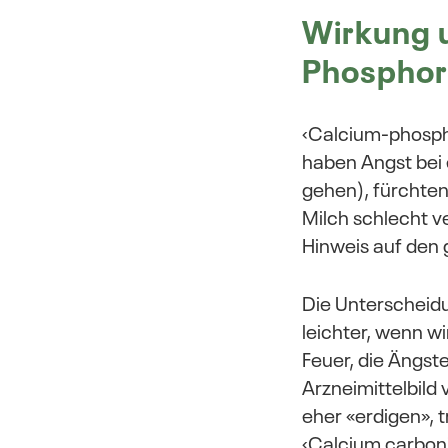
Wirkung 
Phosphor
‹Calcium-phosph
haben Angst bei e
gehen), fürchte
Milch schlecht v
Hinweis auf den 
Die Unterscheid
leichter, wenn w
Feuer, die Ängst
Arzneimittelbild
eher «erdigen», 
‹Calcium carbon