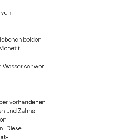
h vom
riebenen beiden
 Monetit.
n Wasser schwer
rper vorhandenen
en und Zähne
von
n. Diese
at-