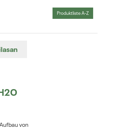
Produktliste A-Z
ilasan
2H2O
 Aufbau von