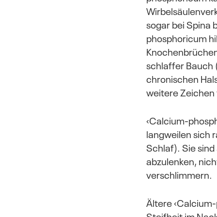
Wirbelsäulenver
sogar bei Spina 
phosphoricum hil
Knochenbrüchen
schlaffer Bauch
chronischen Hals
weitere Zeichen 
‹Calcium-phospho
langweilen sich 
Schlaf). Sie sin
abzulenken, nich
verschlimmern.
Ältere ‹Calcium
Steifheit im Nac