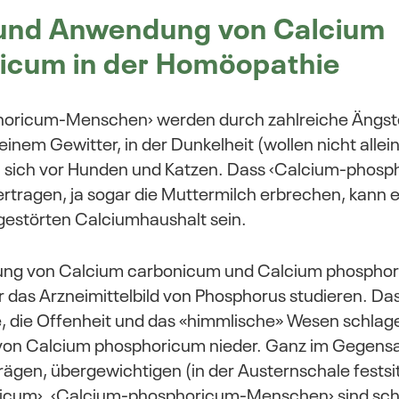
und Anwendung von Calcium
icum in der Homöopathie
oricum-Menschen› werden durch zahlreiche Ängste 
inem Gewitter, in der Dunkelheit (wollen nicht allein
n sich vor Hunden und Katzen. Dass ‹Calcium-phosp
ertragen, ja sogar die Muttermilch erbrechen, kann e
gestörten Calciumhaushalt sein.
ung von Calcium carbonicum und Calcium phosphori
ir das Arzneimittelbild von Phosphorus studieren. D
e, die Offenheit und das «himmlische» Wesen schlag
 von Calcium phosphoricum nieder. Ganz im Gegensa
trägen, übergewichtigen (in der Austernschale fests
icum›. ‹Calcium-phosphoricum-Menschen› sind sch