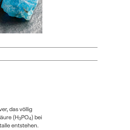
er, das völlig
äure (H
PO
) bei
3
4
talle entstehen.