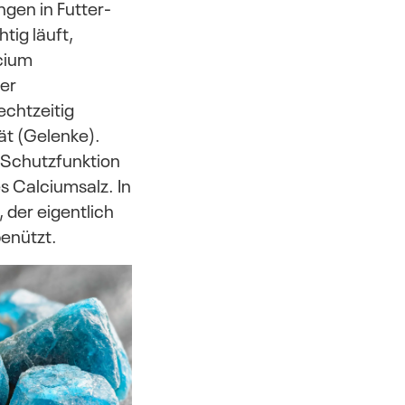
gen in Futter-
ig läuft,
cium
ber
chtzeitig
ät (Gelenke).
e Schutzfunktion
es Calciumsalz. In
 der eigentlich
benützt.