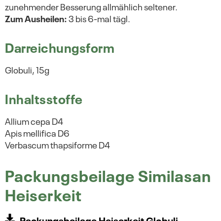
zunehmender Besserung allmählich seltener.
Zum Ausheilen:
3 bis 6-mal tägl.
Darreichungsform
Globuli, 15g
Inhaltsstoffe
Allium cepa D4
Apis mellifica D6
Verbascum thapsiforme D4
Packungsbeilage Similasan
Heiserkeit
Packungsbeilage Heiserkeit Globuli